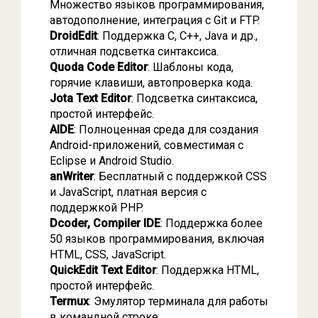
Множество языков программирования,
автодополнение, интеграция с Git и FTP.
DroidEdit
: Поддержка C, C++, Java и др.,
отличная подсветка синтаксиса.
Quoda Code Editor
: Шаблоны кода,
горячие клавиши, автопроверка кода.
Jota Text Editor
: Подсветка синтаксиса,
простой интерфейс.
AIDE
: Полноценная среда для создания
Android-приложений, совместимая с
Eclipse и Android Studio.
anWriter
: Бесплатный с поддержкой CSS
и JavaScript, платная версия с
поддержкой PHP.
Dcoder, Compiler IDE
: Поддержка более
50 языков программирования, включая
HTML, CSS, JavaScript.
QuickEdit Text Editor
: Поддержка HTML,
простой интерфейс.
Termux
: Эмулятор терминала для работы
в командной строке.